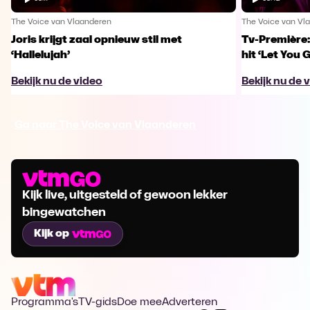
The Voice van Vlaanderen
The Voice van Vl
Joris krijgt zaal opnieuw stil met
Tv-Première:
‘Hallelujah’
hit ‘Let You 
Bekijk nu de video
Bekijk nu de 
Ga naar The Voice van Vlaanderen
Kijk live, uitgesteld of gewoon lekker
bingewatchen
Kijk op
Programma's
TV-gids
Doe mee
Adverteren