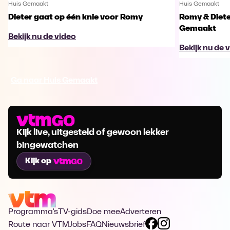
Huis Gemaakt
Huis Gemaakt
Dieter gaat op één knie voor Romy
Romy & Diete
Gemaakt
Bekijk nu de video
Bekijk nu de 
Ga naar Huis Gemaakt
Kijk live, uitgesteld of gewoon lekker
bingewatchen
Kijk op
Programma's
TV-gids
Doe mee
Adverteren
Route naar VTM
Jobs
FAQ
Nieuwsbrief