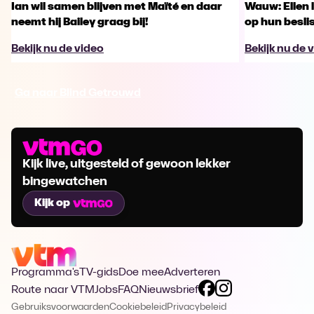
Ian wil samen blijven met Maïté en daar
Wauw: Ellen 
neemt hij Bailey graag bij!
op hun besl
Bekijk nu de video
Bekijk nu de 
Ga naar Blind Getrouwd
Kijk live, uitgesteld of gewoon lekker
bingewatchen
Kijk op
Programma's
TV-gids
Doe mee
Adverteren
Route naar VTM
Jobs
FAQ
Nieuwsbrief
Gebruiksvoorwaarden
Cookiebeleid
Privacybeleid