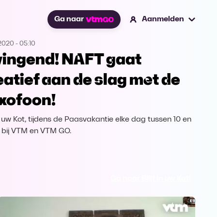
Ga naar
Aanmelden
.2020
-
05:10
ingend! NAFT gaat
eatief aan de slag met de
xofoon!
 in uw Kot, tijdens de Paasvakantie elke dag tussen 10 en
ve bij VTM en VTM GO.
Ga naar Blijf in uw Kot!