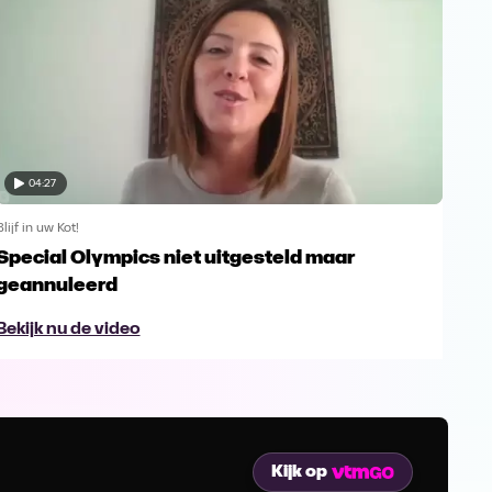
04:27
Blijf in uw Kot!
Blijf 
Special Olympics niet uitgesteld maar
Ser
geannuleerd
sup
Bekijk nu de video
Bek
Kijk op