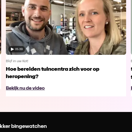
05:39
Blijf in uw Kot!
Hoe bereiden tuincentra zich voor op
heropening?
Bekijk nu de video
 lekker bingewatchen