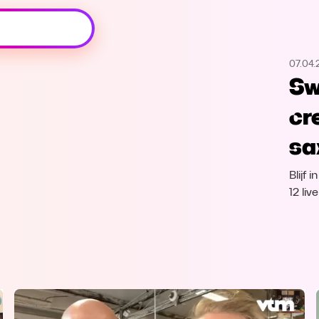
Oeps, browser niet ondersteund
07.04
Voor je onze programma's gaat ontdekken,
Sw
best je browser updaten of hieronder één
van de ondersteunde browsers
cr
downloaden.
sa
Google Chrome
Download
Blijf
Firefox
Download
12 li
Safari
Download
Microsoft Edge
Download
Opera
Download