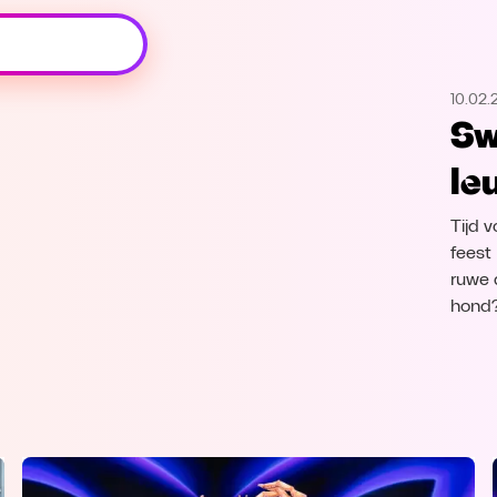
Oeps, browser niet ondersteund
10.02.
Voor je onze programma's gaat ontdekken,
Sw
best je browser updaten of hieronder één
van de ondersteunde browsers
leu
downloaden.
Tijd 
Google Chrome
Download
feest
ruwe 
Firefox
Download
hond?
Safari
Download
Microsoft Edge
Download
Opera
Download