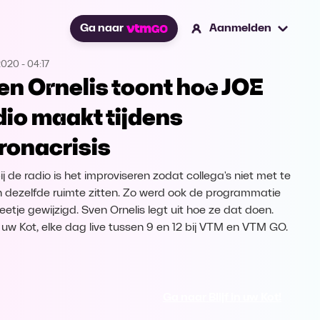
Ga naar
Aanmelden
2020
-
04:17
en Ornelis toont hoe JOE
dio maakt tijdens
ronacrisis
ij de radio is het improviseren zodat collega's niet met te
in dezelfde ruimte zitten. Zo werd ook de programmatie
eetje gewijzigd. Sven Ornelis legt uit hoe ze dat doen.
in uw Kot, elke dag live tussen 9 en 12 bij VTM en VTM GO.
Ga naar Blijf in uw Kot!