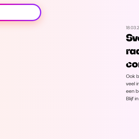
Oeps, browser niet ondersteund
18.03.
Voor je onze programma's gaat ontdekken,
Sv
best je browser updaten of hieronder één
van de ondersteunde browsers
ra
downloaden.
co
Google Chrome
Download
Ook b
Firefox
Download
veel 
een b
Blijf 
Safari
Download
Microsoft Edge
Download
Opera
Download