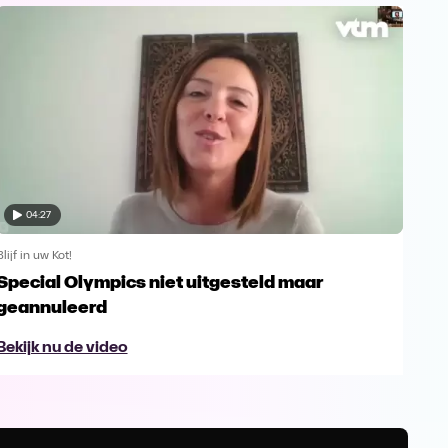
04:27
Blijf in uw Kot!
Blijf 
Special Olympics niet uitgesteld maar
Ser
geannuleerd
sup
Bekijk nu de video
Bek