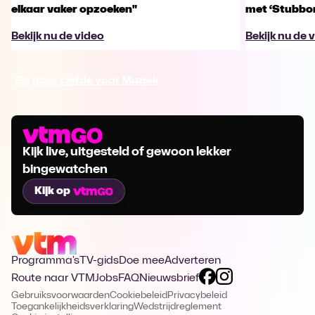
elkaar vaker opzoeken"
met ‘Stubbo
Bekijk nu de video
Bekijk nu de 
Ga naar Liefde voor Muziek
Kijk live, uitgesteld of gewoon lekker
bingewatchen
Kijk op
Programma's
TV-gids
Doe mee
Adverteren
Route naar VTM
Jobs
FAQ
Nieuwsbrief
Gebruiksvoorwaarden
Cookiebeleid
Privacybeleid
Toegankelijkheidsverklaring
Wedstrijdreglement