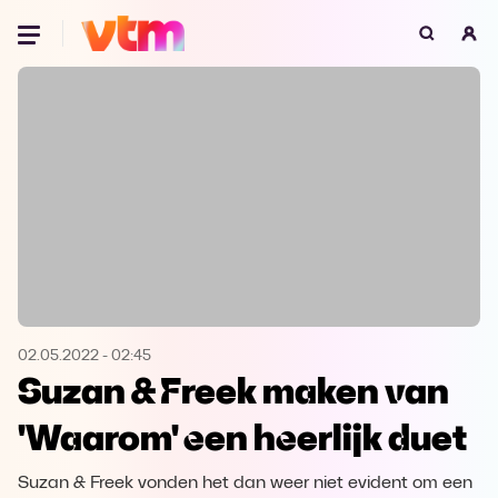
Oeps, browser niet ondersteund
Voor je onze programma's gaat ontdekken,
best je browser updaten of hieronder één
van de ondersteunde browsers
downloaden.
Google Chrome
Download
Firefox
Download
Safari
Download
02.05.2022
-
02:45
Suzan & Freek maken van
Microsoft Edge
Download
'Waarom' een heerlijk duet
Opera
Download
Suzan & Freek vonden het dan weer niet evident om een