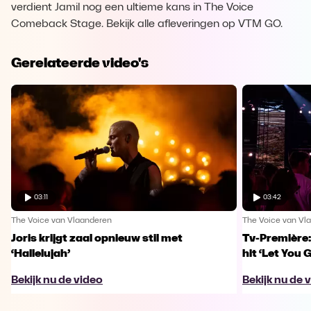
verdient Jamil nog een ultieme kans in The Voice
Comeback Stage. Bekijk alle afleveringen op VTM GO.
Gerelateerde video's
03:11
03:42
The Voice van Vlaanderen
The Voice van Vl
Joris krijgt zaal opnieuw stil met
Tv-Première:
‘Hallelujah’
hit ‘Let You 
Bekijk nu de video
Bekijk nu de 