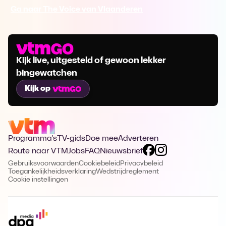
Ga naar The Voice van Vlaanderen
Kijk live, uitgesteld of gewoon lekker
bingewatchen
Kijk op
Programma's
TV-gids
Doe mee
Adverteren
Route naar VTM
Jobs
FAQ
Nieuwsbrief
Gebruiksvoorwaarden
Cookiebeleid
Privacybeleid
Toegankelijkheidsverklaring
Wedstrijdreglement
Cookie instellingen