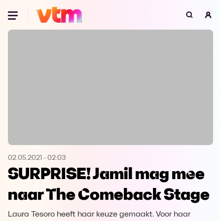
Oeps, browser niet ondersteund
Voor je onze programma's gaat ontdekken,
best je browser updaten of hieronder één
van de ondersteunde browsers
downloaden.
Google Chrome
Download
Firefox
Download
Safari
Download
02.05.2021
-
02:03
SURPRISE! Jamil mag mee
Microsoft Edge
Download
naar The Comeback Stage
Opera
Download
Laura Tesoro heeft haar keuze gemaakt. Voor haar