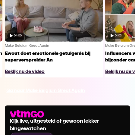
04:00
01:03
Make Belgium Great Again
Make Belgium Gre
n
Ewout doet emotionele getuigenis bij
Influencers 
superverspreider An
bijzonder c
Bekijk nu de video
Bekijk nu de 
Ga naar Make Belgium Great Again
Kijk live, uitgesteld of gewoon lekker
bingewatchen