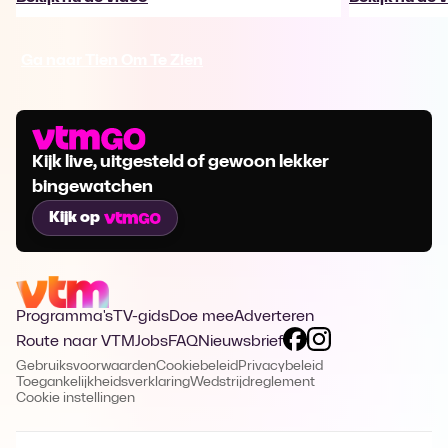
Ga naar Tien Om Te Zien
Kijk live, uitgesteld of gewoon lekker
bingewatchen
Kijk op
Programma's
TV-gids
Doe mee
Adverteren
Route naar VTM
Jobs
FAQ
Nieuwsbrief
Gebruiksvoorwaarden
Cookiebeleid
Privacybeleid
Toegankelijkheidsverklaring
Wedstrijdreglement
Cookie instellingen