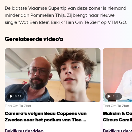
De laatste Vlaamse Supertip van deze zomer is niemand
minder dan Pommelien Thijs. Zij brengt haar nieuwe
single 'Wat Een Idee'. Bekijk 'Tien Om Te Zien' op VTM GO.
Gerelateerde video's
00:44
02:50
Tien Om Te Zien
Tien Om Te Zien
Camera’s volgen Beau Coppens van
Maksim & Ca
Zweden naar het podium van Tien ...
Circus Camille
Bekijk nu de video
Bekijk nu de 