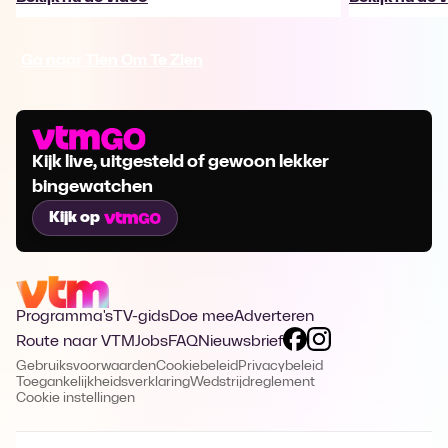
Ga naar Tien Om Te Zien
Kijk live, uitgesteld of gewoon lekker
bingewatchen
Kijk op
Programma's
TV-gids
Doe mee
Adverteren
Route naar VTM
Jobs
FAQ
Nieuwsbrief
Gebruiksvoorwaarden
Cookiebeleid
Privacybeleid
Toegankelijkheidsverklaring
Wedstrijdreglement
Cookie instellingen