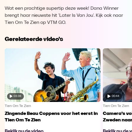
Wat een prachtige supertip deze week! Dana Winner
brengt haar nieuwste hit 'Later Is Van Jou'. Kijk ook naar
Tien Om Te Zien op VTM GO.
Gerelateerde video's
03:38
00:44
Tien Om Te Zien
Tien Om Te Zien
Zingende Beau Coppens voor het eerst in
Camera’s vo
Tien Om Te Zien
Zweden naar 
Bekijk nu de video
Bekijk nu de 