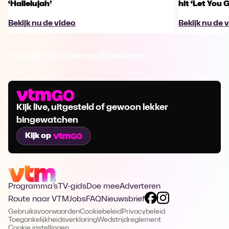
‘Hallelujah’
hit ‘Let You 
Bekijk nu de video
Bekijk nu de 
Ga naar The Voice van Vlaanderen
Kijk live, uitgesteld of gewoon lekker
bingewatchen
Kijk op
Programma's
TV-gids
Doe mee
Adverteren
Route naar VTM
Jobs
FAQ
Nieuwsbrief
Gebruiksvoorwaarden
Cookiebeleid
Privacybeleid
Toegankelijkheidsverklaring
Wedstrijdreglement
Cookie instellingen