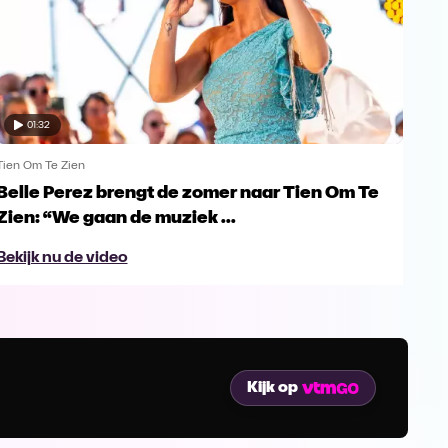
01:32
Tien Om Te Zien
Tien
Belle Perez brengt de zomer naar Tien Om Te
Tie
Zien: “We gaan de muziek ...
gro
Bekijk nu de video
Bek
Kijk op