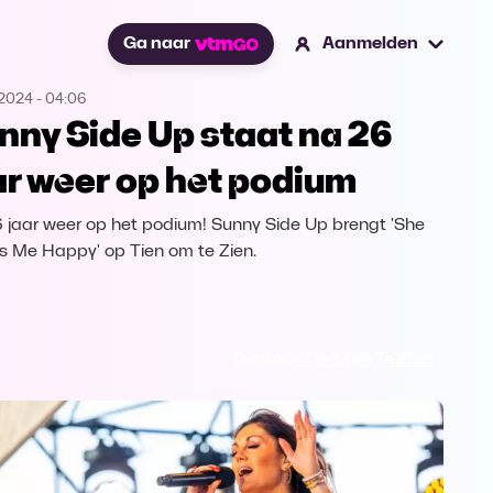
Ga naar
Aanmelden
.2024
-
04:06
nny Side Up staat na 26
ar weer op het podium
 jaar weer op het podium! Sunny Side Up brengt 'She
 Me Happy' op Tien om te Zien.
Ga naar Tien Om Te Zien