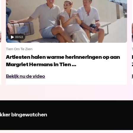
00:53
Tien Om Te Zien
Artiesten halen warme herinneringen op aan
Margriet Hermans in Tien ...
Bekijk nu de video
 lekker bingewatchen