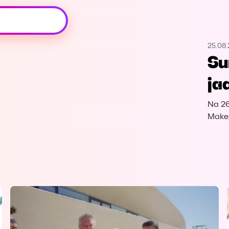
Oeps, browser niet ondersteund
25.08
Voor je onze programma's gaat ontdekken,
Su
best je browser updaten of hieronder één
van de ondersteunde browsers
ja
downloaden.
Na 26
Google Chrome
Download
Makes
Firefox
Download
Safari
Download
Microsoft Edge
Download
Opera
Download