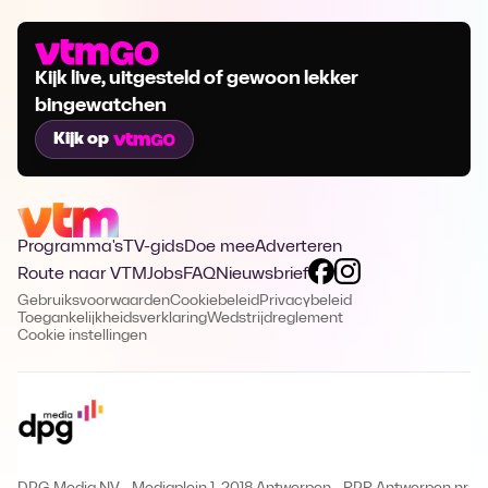
Kijk live, uitgesteld of gewoon lekker
bingewatchen
Kijk op
Programma's
TV-gids
Doe mee
Adverteren
Route naar VTM
Jobs
FAQ
Nieuwsbrief
Gebruiksvoorwaarden
Cookiebeleid
Privacybeleid
Toegankelijkheidsverklaring
Wedstrijdreglement
Cookie instellingen