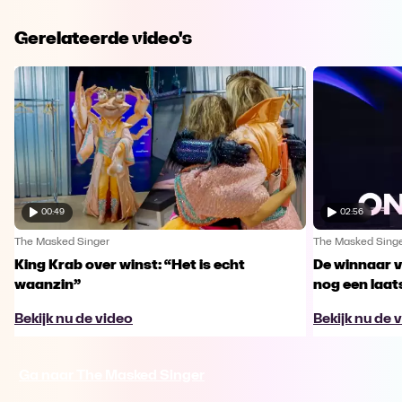
Gerelateerde video's
00:49
02:56
The Masked Singer
The Masked Sing
King Krab over winst: “Het is echt
De winnaar 
waanzin”
nog een laa
Bekijk nu de video
Bekijk nu de 
Ga naar The Masked Singer