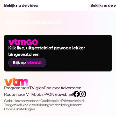
Bekijk nu de video
Bekijk nu de 
Ga naar Vakantiehuis for Life
Kijk live, uitgesteld of gewoon lekker
bingewatchen
Kijk op
Programma's
TV-gids
Doe mee
Adverteren
Route naar VTM
Jobs
FAQ
Nieuwsbrief
Gebruiksvoorwaarden
Cookiebeleid
Privacybeleid
Toegankelijkheidsverklaring
Wedstrijdreglement
Cookie instellingen