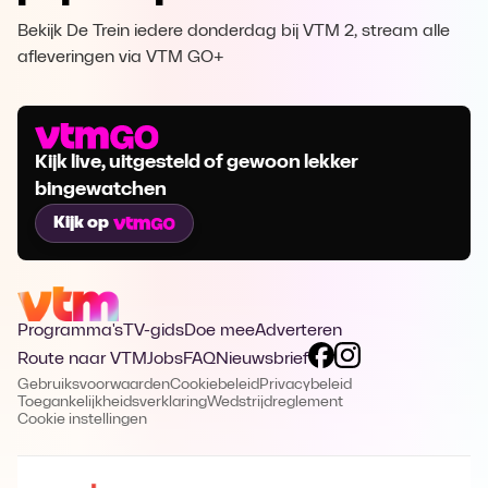
Bekijk De Trein iedere donderdag bij VTM 2, stream alle
afleveringen via VTM GO+
Kijk live, uitgesteld of gewoon lekker
bingewatchen
Kijk op
Programma's
TV-gids
Doe mee
Adverteren
Route naar VTM
Jobs
FAQ
Nieuwsbrief
Gebruiksvoorwaarden
Cookiebeleid
Privacybeleid
Toegankelijkheidsverklaring
Wedstrijdreglement
Cookie instellingen