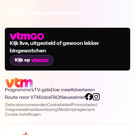
Ga naar Helden van hier: De kust
Kijk live, uitgesteld of gewoon lekker
bingewatchen
Kijk op
Programma's
TV-gids
Doe mee
Adverteren
Route naar VTM
Jobs
FAQ
Nieuwsbrief
Gebruiksvoorwaarden
Cookiebeleid
Privacybeleid
Toegankelijkheidsverklaring
Wedstrijdreglement
Cookie instellingen