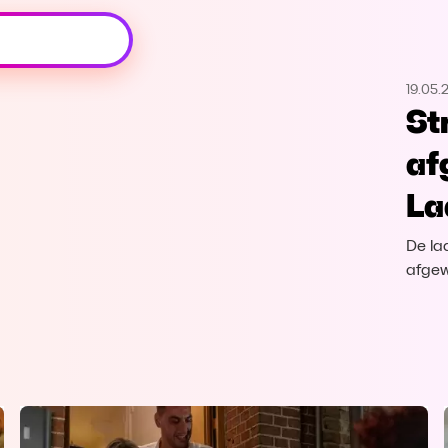
Oeps, browser niet ondersteund
19.05.
Voor je onze programma's gaat ontdekken,
St
best je browser updaten of hieronder één
van de ondersteunde browsers
af
downloaden.
La
Google Chrome
Download
De la
Firefox
Download
afgew
Safari
Download
Microsoft Edge
Download
Opera
Download