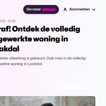
Ga naar
Aanmelden
2021
-
01:28
raf! Ontdek de volledig
gewerkte woning in
akdal
atste afwerking is gebeurd. Duik mee in de volledig
erkte woning in Laakdal.
Ga naar Huis Gemaakt