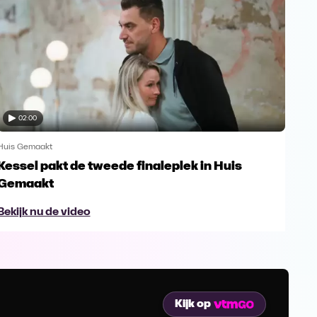
02:00
Huis Gemaakt
Huis
Kessel pakt de tweede finaleplek in Huis
De 
Gemaakt
Bek
Bekijk nu de video
Kijk op