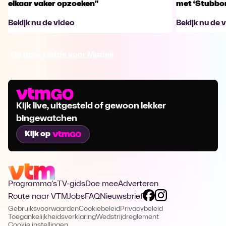
elkaar vaker opzoeken"
met ‘Stubbo
Bekijk nu de video
Bekijk nu de 
Ga naar Liefde voor Muziek
Kijk live, uitgesteld of gewoon lekker
bingewatchen
Kijk op
Programma's
TV-gids
Doe mee
Adverteren
Route naar VTM
Jobs
FAQ
Nieuwsbrief
Gebruiksvoorwaarden
Cookiebeleid
Privacybeleid
Toegankelijkheidsverklaring
Wedstrijdreglement
Cookie instellingen