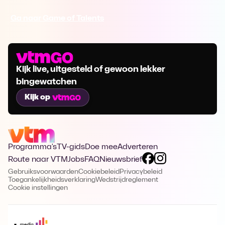
Ga naar Game of Talents
Kijk live, uitgesteld of gewoon lekker
bingewatchen
Kijk op
Programma's
TV-gids
Doe mee
Adverteren
Route naar VTM
Jobs
FAQ
Nieuwsbrief
Gebruiksvoorwaarden
Cookiebeleid
Privacybeleid
Toegankelijkheidsverklaring
Wedstrijdreglement
Cookie instellingen