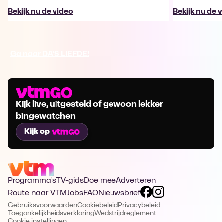
Bekijk nu de video
Bekijk nu de 
Ga naar DA'S LIEFDE!
Kijk live, uitgesteld of gewoon lekker
bingewatchen
Kijk op
Programma's
TV-gids
Doe mee
Adverteren
Route naar VTM
Jobs
FAQ
Nieuwsbrief
Gebruiksvoorwaarden
Cookiebeleid
Privacybeleid
Toegankelijkheidsverklaring
Wedstrijdreglement
Cookie instellingen