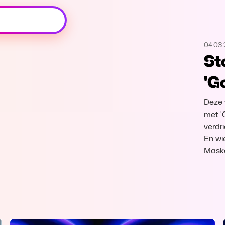
Oeps, browser niet ondersteund
04.03
Voor je onze programma's gaat ontdekken,
St
best je browser updaten of hieronder één
van de ondersteunde browsers
'G
downloaden.
Deze 
Google Chrome
Download
met '
verdr
Firefox
Download
En wi
Maske
Safari
Download
Microsoft Edge
Download
Opera
Download