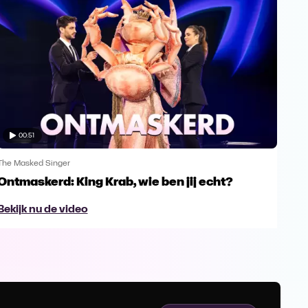
00:51
The Masked Singer
The 
Ontmaskerd: King Krab, wie ben jij echt?
Een
naa
Bekijk nu de video
Bek