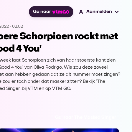
Ga naar
Aanmelden
.2022
-
02:02
oere Schorpioen rockt met
ood 4 You'
week laat Schorpioen zich van haar stoerste kant zien
Good 4 You' van Oliva Rodrigo. Wie zou deze zoveel
iet aan hebben gedaan dat ze dit nummer moet zingen?
e zou er toch onder dat masker zitten? Bekijk 'The
d Singer' bij VTM en op VTM GO.
Ga naar The Masked Singer