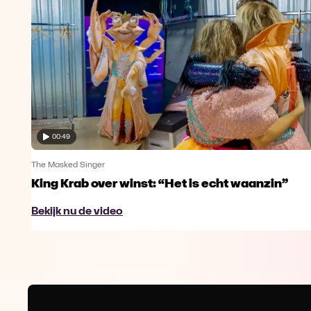
00:49
The Masked Singer
King Krab over winst: “Het is echt waanzin”
Bekijk nu de video