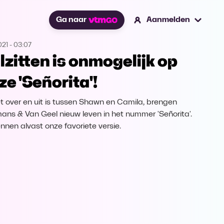
Ga naar
Aanmelden
021
-
03:07
ilzitten is onmogelijk op
ze 'Señorita'!
t over en uit is tussen Shawn en Camila, brengen
ans & Van Geel nieuw leven in het nummer 'Señorita'.
ennen alvast onze favoriete versie.