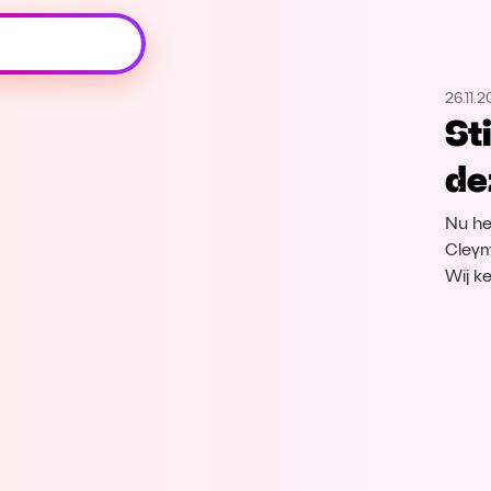
Oeps, browser niet ondersteund
26.11.2
Voor je onze programma's gaat ontdekken,
St
best je browser updaten of hieronder één
van de ondersteunde browsers
de
downloaden.
Nu he
Google Chrome
Download
Cleym
Wij k
Firefox
Download
Safari
Download
Microsoft Edge
Download
Opera
Download