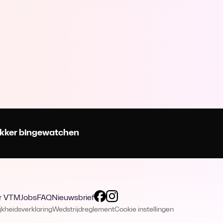
 lekker bingewatchen
r VTM
Jobs
FAQ
Nieuwsbrief
jkheidsverklaring
Wedstrijdreglement
Cookie instellingen