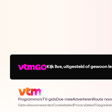
Kijk live, uitgesteld of gewoon
Programma's
TV-gids
Doe mee
Adverteren
Route naa
Gebruiksvoorwaarden
Cookiebeleid
Privacybeleid
Toegankeli