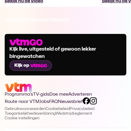
Bekijk nu de video
Bekijk nu de 
Ga naar Erfgenaam Gezocht
Kijk live, uitgesteld of gewoon lekker
bingewatchen
Kijk op
Programma's
TV-gids
Doe mee
Adverteren
Route naar VTM
Jobs
FAQ
Nieuwsbrief
Gebruiksvoorwaarden
Cookiebeleid
Privacybeleid
Toegankelijkheidsverklaring
Wedstrijdreglement
Cookie instellingen