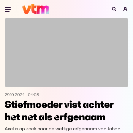
Oeps, browser niet ondersteund
Voor je onze programma's gaat ontdekken,
best je browser updaten of hieronder één
van de ondersteunde browsers
downloaden.
Google Chrome
Download
Firefox
Download
Safari
Download
29.10.2024
-
04:08
Stiefmoeder vist achter
Microsoft Edge
Download
het net als erfgenaam
Opera
Download
Axel is op zoek naar de wettige erfgenaam van Johan