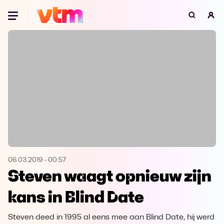
Oeps, browser niet ondersteund
Voor je onze programma's gaat ontdekken,
best je browser updaten of hieronder één
van de ondersteunde browsers
downloaden.
Google Chrome
Download
Firefox
Download
Safari
Download
06.03.2019
-
00:57
Steven waagt opnieuw zijn
Microsoft Edge
Download
kans in Blind Date
Opera
Download
Steven deed in 1995 al eens mee aan Blind Date, hij werd