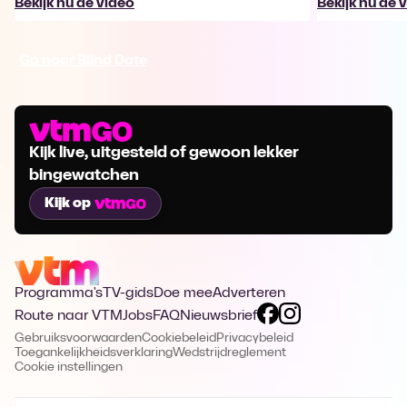
Bekijk nu de video
Bekijk nu de 
Ga naar Blind Date
Kijk live, uitgesteld of gewoon lekker
bingewatchen
Kijk op
Programma's
TV-gids
Doe mee
Adverteren
Route naar VTM
Jobs
FAQ
Nieuwsbrief
Gebruiksvoorwaarden
Cookiebeleid
Privacybeleid
Toegankelijkheidsverklaring
Wedstrijdreglement
Cookie instellingen