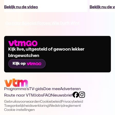
Bekijk nu de video
Bekijk nu de 
Ga naar Special Forces: Wie Durft Wint
Kijk live, uitgesteld of gewoon lekker
bingewatchen
Kijk op
Programma's
TV-gids
Doe mee
Adverteren
Route naar VTM
Jobs
FAQ
Nieuwsbrief
Gebruiksvoorwaarden
Cookiebeleid
Privacybeleid
Toegankelijkheidsverklaring
Wedstrijdreglement
Cookie instellingen