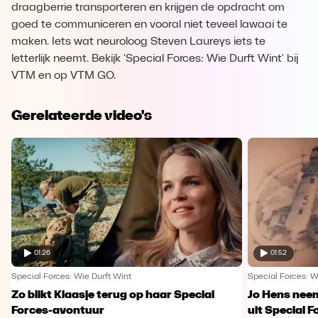
draagberrie transporteren en krijgen de opdracht om
goed te communiceren en vooral niet teveel lawaai te
maken. Iets wat neuroloog Steven Laureys iets te
letterlijk neemt. Bekijk 'Special Forces: Wie Durft Wint' bij
VTM en op VTM GO.
Gerelateerde video's
01:26
01:52
Special Forces: Wie Durft Wint
Special Forces: W
Zo blikt Klaasje terug op haar Special
Jo Hens nee
Forces-avontuur
uit Special F