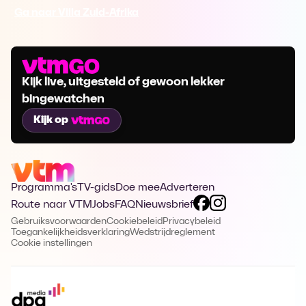
Ga naar Villa Zuid-Afrika
Kijk live, uitgesteld of gewoon lekker
bingewatchen
Kijk op
Programma's
TV-gids
Doe mee
Adverteren
Route naar VTM
Jobs
FAQ
Nieuwsbrief
Gebruiksvoorwaarden
Cookiebeleid
Privacybeleid
Toegankelijkheidsverklaring
Wedstrijdreglement
Cookie instellingen