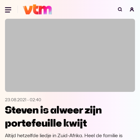
Oeps, browser niet ondersteund
Voor je onze programma's gaat ontdekken,
best je browser updaten of hieronder één
van de ondersteunde browsers
downloaden.
Google Chrome
Download
Firefox
Download
Safari
Download
23.08.2021
-
02:40
Steven is alweer zijn
Microsoft Edge
Download
portefeuille kwijt
Opera
Download
Altijd hetzelfde liedje in Zuid-Afrika. Heel de familie is