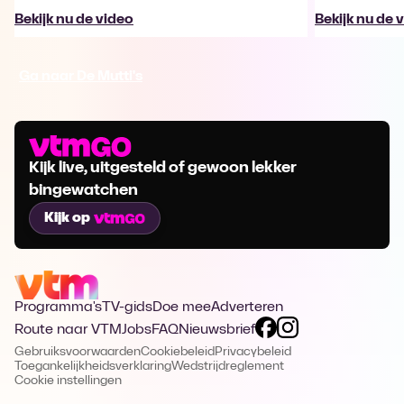
Bekijk nu de video
Bekijk nu de 
Ga naar De Mutti's
Kijk live, uitgesteld of gewoon lekker
bingewatchen
Kijk op
Programma's
TV-gids
Doe mee
Adverteren
Route naar VTM
Jobs
FAQ
Nieuwsbrief
Gebruiksvoorwaarden
Cookiebeleid
Privacybeleid
Toegankelijkheidsverklaring
Wedstrijdreglement
Cookie instellingen