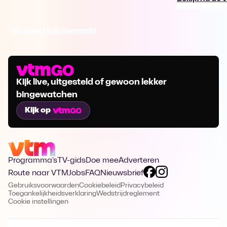
Ga naar Huis Gemaakt
Kijk live, uitgesteld of gewoon lekker
bingewatchen
Kijk op
Programma's
TV-gids
Doe mee
Adverteren
Route naar VTM
Jobs
FAQ
Nieuwsbrief
Gebruiksvoorwaarden
Cookiebeleid
Privacybeleid
Toegankelijkheidsverklaring
Wedstrijdreglement
Cookie instellingen