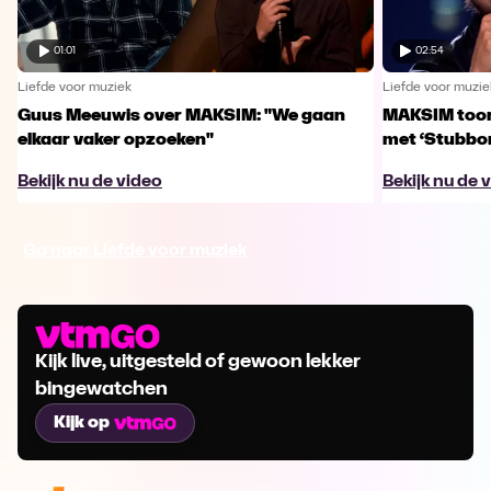
01:01
02:54
Liefde voor muziek
Liefde voor muzie
Guus Meeuwis over MAKSIM: "We gaan
MAKSIM toont
elkaar vaker opzoeken"
met ‘Stubbo
Bekijk nu de video
Bekijk nu de 
Ga naar Liefde voor muziek
Kijk live, uitgesteld of gewoon lekker
bingewatchen
Kijk op