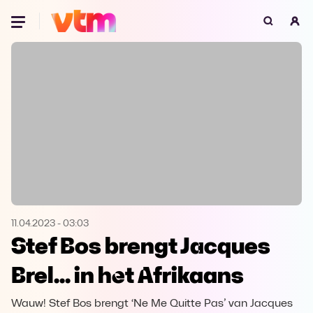
Oeps, browser niet ondersteund
Voor je onze programma's gaat ontdekken,
best je browser updaten of hieronder één
van de ondersteunde browsers
downloaden.
Google Chrome
Download
Firefox
Download
Safari
Download
11.04.2023
-
03:03
Stef Bos brengt Jacques
Microsoft Edge
Download
Brel... in het Afrikaans
Opera
Download
Wauw! Stef Bos brengt ‘Ne Me Quitte Pas’ van Jacques