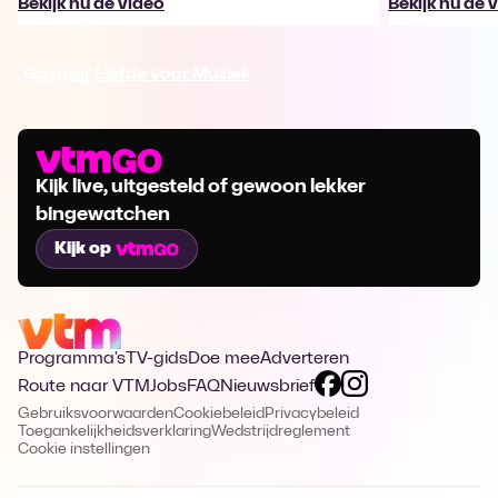
Bekijk nu de video
Bekijk nu de 
Ga naar Liefde voor Muziek
Kijk live, uitgesteld of gewoon lekker
bingewatchen
Kijk op
Programma's
TV-gids
Doe mee
Adverteren
Route naar VTM
Jobs
FAQ
Nieuwsbrief
Gebruiksvoorwaarden
Cookiebeleid
Privacybeleid
Toegankelijkheidsverklaring
Wedstrijdreglement
Cookie instellingen