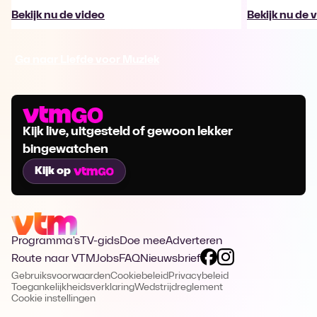
Bekijk nu de video
Bekijk nu de 
Ga naar Liefde voor Muziek
Kijk live, uitgesteld of gewoon lekker
bingewatchen
Kijk op
Programma's
TV-gids
Doe mee
Adverteren
Route naar VTM
Jobs
FAQ
Nieuwsbrief
Gebruiksvoorwaarden
Cookiebeleid
Privacybeleid
Toegankelijkheidsverklaring
Wedstrijdreglement
Cookie instellingen