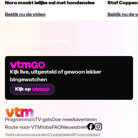
Nora maakt lelijke val met hondenslee
Staf Coppens
Bekijk nu de video
Bekijk nu de 
Ga naar Camping Coppens
Kijk live, uitgesteld of gewoon lekker
bingewatchen
Kijk op
Programma's
TV-gids
Doe mee
Adverteren
Route naar VTM
Jobs
FAQ
Nieuwsbrief
Gebruiksvoorwaarden
Cookiebeleid
Privacybeleid