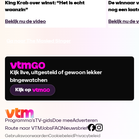
King Krab over winst: “Het is echt
De winnaar 
waanzin”
nog een laa
Bekijk nu de video
Bekijk nu de 
Ga naar The Masked Singer
Kijk live, uitgesteld of gewoon lekker
bingewatchen
Kijk op
Programma's
TV-gids
Doe mee
Adverteren
Route naar VTM
Jobs
FAQ
Nieuwsbrief
Gebruiksvoorwaarden
Cookiebeleid
Privacybeleid