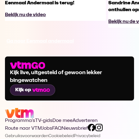
Eenmaal Andermaal is terug!
Sandrine An
onthullen opm
Bekijk nu de video
Bekijk nu de 
Ga naar Eenmaal andermaal
Kijk live, uitgesteld of gewoon lekker
bingewatchen
Kijk op
Programma's
TV-gids
Doe mee
Adverteren
Route naar VTM
Jobs
FAQ
Nieuwsbrief
Gebruiksvoorwaarden
Cookiebeleid
Privacybeleid