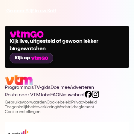
Ga naar Blijf in uw Kot!
Kijk live, uitgesteld of gewoon lekker
bingewatchen
Kijk op
Programma's
TV-gids
Doe mee
Adverteren
Route naar VTM
Jobs
FAQ
Nieuwsbrief
Gebruiksvoorwaarden
Cookiebeleid
Privacybeleid
Toegankelijkheidsverklaring
Wedstrijdreglement
Cookie instellingen