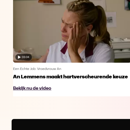
03:04
Een Echte Job: Vroedvrouw An
An Lemmens maakt hartverscheurende keuze
Bekijk nu de video