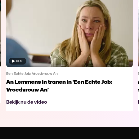
01:43
Een Echte Job: Vroedvrouw An
An Lemmens in tranen in 'Een Echte Job:
Vroedvrouw An'
Bekijk nu de video