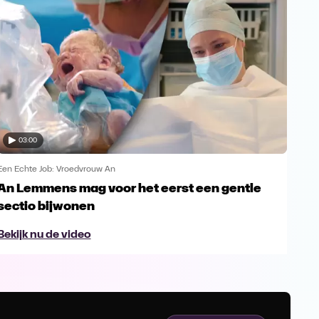
03:00
Een Echte Job: Vroedvrouw An
Een 
An Lemmens mag voor het eerst een gentle
De 
sectio bijwonen
Le
Bekijk nu de video
Bek