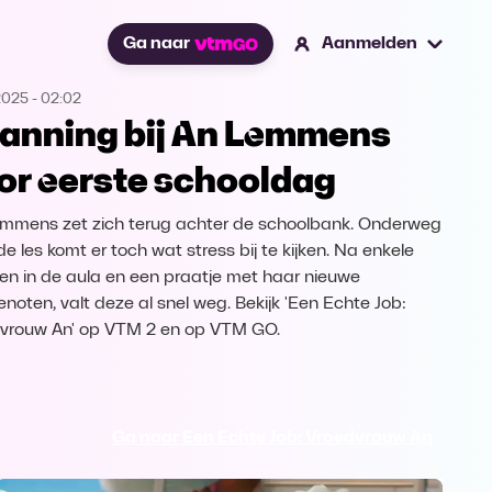
Ga naar
Aanmelden
2025
-
02:02
anning bij An Lemmens
or eerste schooldag
mmens zet zich terug achter de schoolbank. Onderweg
e les komt er toch wat stress bij te kijken. Na enkele
en in de aula en een praatje met haar nieuwe
enoten, valt deze al snel weg. Bekijk 'Een Echte Job:
vrouw An' op VTM 2 en op VTM GO.
Ga naar Een Echte Job: Vroedvrouw An