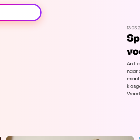
Oeps, browser niet ondersteund
13.05.
Voor je onze programma's gaat ontdekken,
Sp
best je browser updaten of hieronder één
van de ondersteunde browsers
vo
downloaden.
An Le
Google Chrome
Download
naar d
minut
Firefox
Download
klasg
Vroed
Safari
Download
Microsoft Edge
Download
Opera
Download