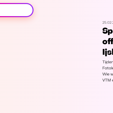
Oeps, browser niet ondersteund
25.02
Voor je onze programma's gaat ontdekken,
Sp
best je browser updaten of hieronder één
van de ondersteunde browsers
of
downloaden.
Ij
Google Chrome
Download
Tijde
Firefox
Download
Fatal
Wie w
VTM 
Safari
Download
Microsoft Edge
Download
Opera
Download