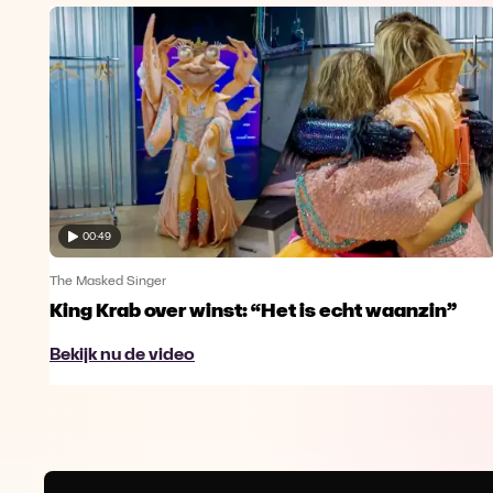
00:49
The Masked Singer
King Krab over winst: “Het is echt waanzin”
Bekijk nu de video