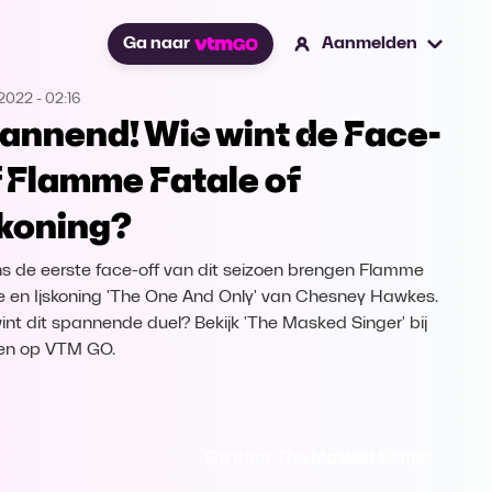
Ga naar
Aanmelden
.2022
-
02:16
annend! Wie wint de Face-
f Flamme Fatale of
skoning?
ns de eerste face-off van dit seizoen brengen Flamme
e en Ijskoning 'The One And Only' van Chesney Hawkes.
int dit spannende duel? Bekijk 'The Masked Singer' bij
en op VTM GO.
Ga naar The Masked Singer