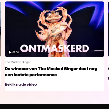
02:56
The Masked Singer
De winnaar van The Masked Singer doet nog
een laatste performance
Bekijk nu de video