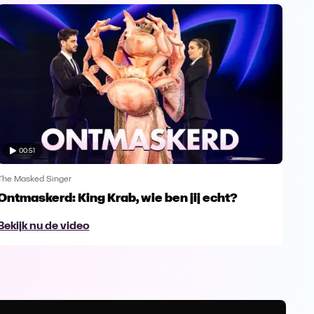
00:51
The Masked Singer
The 
Ontmaskerd: King Krab, wie ben jij echt?
Een
naa
Bekijk nu de video
Bek