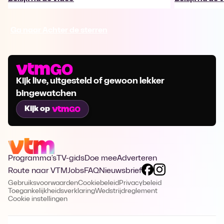
Ga naar Achter de sterren
Kijk live, uitgesteld of gewoon lekker
bingewatchen
Kijk op
Programma's
TV-gids
Doe mee
Adverteren
Route naar VTM
Jobs
FAQ
Nieuwsbrief
Gebruiksvoorwaarden
Cookiebeleid
Privacybeleid
Toegankelijkheidsverklaring
Wedstrijdreglement
Cookie instellingen