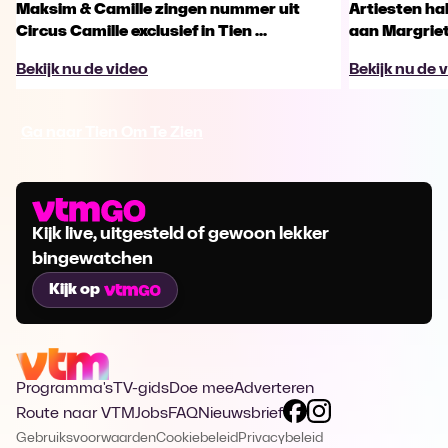
Maksim & Camille zingen nummer uit
Artiesten ha
Circus Camille exclusief in Tien ...
aan Margriet
Bekijk nu de video
Bekijk nu de 
Ga naar Tien Om Te Zien
Kijk live, uitgesteld of gewoon lekker
bingewatchen
Kijk op
Programma's
TV-gids
Doe mee
Adverteren
Route naar VTM
Jobs
FAQ
Nieuwsbrief
Gebruiksvoorwaarden
Cookiebeleid
Privacybeleid