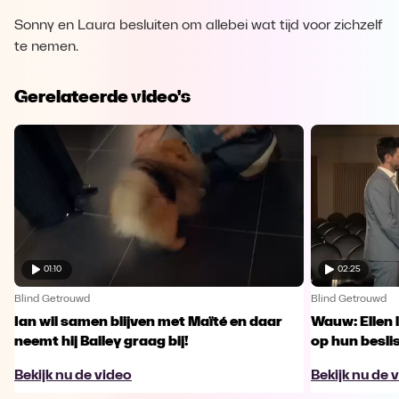
Sonny en Laura besluiten om allebei wat tijd voor zichzelf
te nemen.
Gerelateerde video's
01:10
02:25
Blind Getrouwd
Blind Getrouwd
Ian wil samen blijven met Maïté en daar
Wauw: Ellen 
neemt hij Bailey graag bij!
op hun besl
Bekijk nu de video
Bekijk nu de 