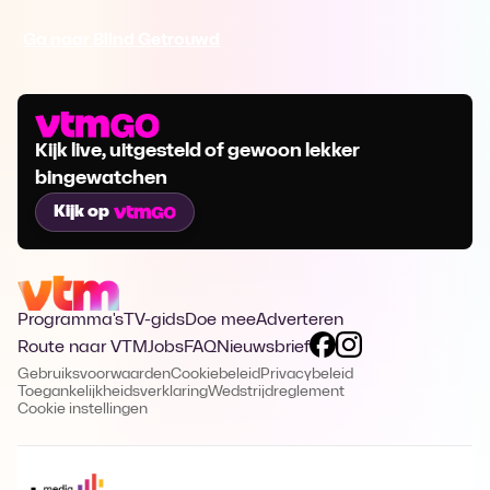
Ga naar Blind Getrouwd
Kijk live, uitgesteld of gewoon lekker
bingewatchen
Kijk op
Programma's
TV-gids
Doe mee
Adverteren
Route naar VTM
Jobs
FAQ
Nieuwsbrief
Gebruiksvoorwaarden
Cookiebeleid
Privacybeleid
Toegankelijkheidsverklaring
Wedstrijdreglement
Cookie instellingen