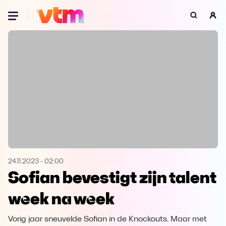
Oeps, browser niet ondersteund
Voor je onze programma's gaat ontdekken,
best je browser updaten of hieronder één
van de ondersteunde browsers
downloaden.
Google Chrome
Download
Firefox
Download
Safari
Download
24.11.2023
-
02:00
Sofian bevestigt zijn talent
Microsoft Edge
Download
week na week
Opera
Download
Vorig jaar sneuvelde Sofian in de Knockouts. Maar met