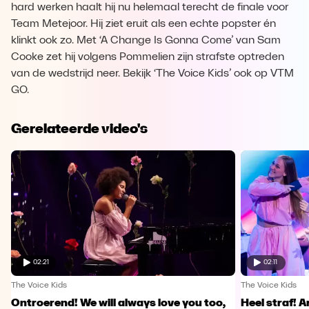
hard werken haalt hij nu helemaal terecht de finale voor
Team Metejoor. Hij ziet eruit als een echte popster én
klinkt ook zo. Met ‘A Change Is Gonna Come’ van Sam
Cooke zet hij volgens Pommelien zijn strafste optreden
van de wedstrijd neer. Bekijk ‘The Voice Kids’ ook op VTM
GO.
Gerelateerde video's
02:21
02:11
The Voice Kids
The Voice Kids
Ontroerend! We will always love you too,
Heel straf! A