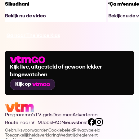
Sikudhani
‘Ça m'ennuie
Bekijk nu de video
Bekijk nu de 
Ga naar The Voice Kids
Kijk live, uitgesteld of gewoon lekker
bingewatchen
Kijk op
Programma's
TV-gids
Doe mee
Adverteren
Route naar VTM
Jobs
FAQ
Nieuwsbrief
Gebruiksvoorwaarden
Cookiebeleid
Privacybeleid
Toegankelijkheidsverklaring
Wedstrijdreglement