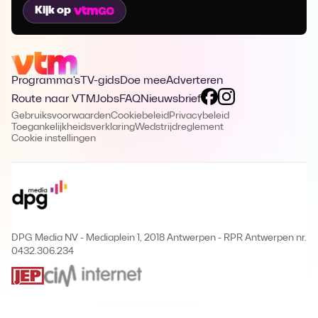
Kijk op
Programma's
TV-gids
Doe mee
Adverteren
Route naar VTM
Jobs
FAQ
Nieuwsbrief
Gebruiksvoorwaarden
Cookiebeleid
Privacybeleid
Toegankelijkheidsverklaring
Wedstrijdreglement
Cookie instellingen
DPG Media NV - Mediaplein 1, 2018 Antwerpen
-
RPR Antwerpen nr.
0432.306.234