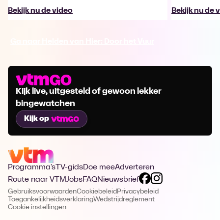
Bekijk nu de video
Bekijk nu de 
Ga naar Helden van Hier: Door het Vuur
Kijk live, uitgesteld of gewoon lekker
bingewatchen
Kijk op
Programma's
TV-gids
Doe mee
Adverteren
Route naar VTM
Jobs
FAQ
Nieuwsbrief
Gebruiksvoorwaarden
Cookiebeleid
Privacybeleid
Toegankelijkheidsverklaring
Wedstrijdreglement
Cookie instellingen