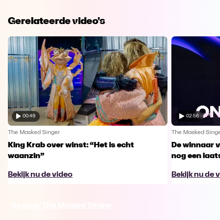
Gerelateerde video's
00:49
02:56
The Masked Singer
The Masked Sing
King Krab over winst: “Het is echt
De winnaar 
waanzin”
nog een laa
Bekijk nu de video
Bekijk nu de 
Ga naar The Masked Singer