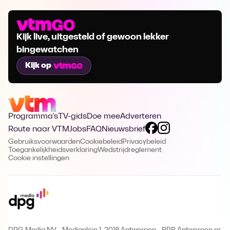
Kijk live, uitgesteld of gewoon lekker
bingewatchen
Kijk op
Programma's
TV-gids
Doe mee
Adverteren
Route naar VTM
Jobs
FAQ
Nieuwsbrief
Gebruiksvoorwaarden
Cookiebeleid
Privacybeleid
Toegankelijkheidsverklaring
Wedstrijdreglement
Cookie instellingen