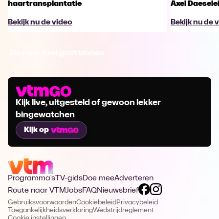
haartransplantatie
Axel Daesele
Bekijk nu de video
Bekijk nu de 
Ga naar Axel gaat binnen
Kijk live, uitgesteld of gewoon lekker
bingewatchen
Kijk op
Programma's
TV-gids
Doe mee
Adverteren
Route naar VTM
Jobs
FAQ
Nieuwsbrief
Gebruiksvoorwaarden
Cookiebeleid
Privacybeleid
Toegankelijkheidsverklaring
Wedstrijdreglement
Cookie instellingen