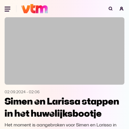
Oeps, browser niet ondersteund
Voor je onze programma's gaat ontdekken,
best je browser updaten of hieronder één
van de ondersteunde browsers
downloaden.
Google Chrome
Download
Firefox
Download
Safari
Download
02.09.2024
-
02:06
Simen en Larissa stappen
Microsoft Edge
Download
in het huwelijksbootje
Opera
Download
Het moment is aangebroken voor Simen en Larissa in