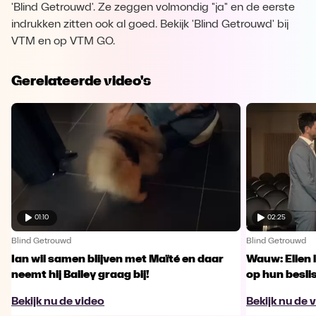
'Blind Getrouwd'. Ze zeggen volmondig "ja" en de eerste
indrukken zitten ook al goed. Bekijk 'Blind Getrouwd' bij
VTM en op VTM GO.
Gerelateerde video's
01:10
02:25
Blind Getrouwd
Blind Getrouwd
Ian wil samen blijven met Maïté en daar
Wauw: Ellen 
neemt hij Bailey graag bij!
op hun besl
Bekijk nu de video
Bekijk nu de 