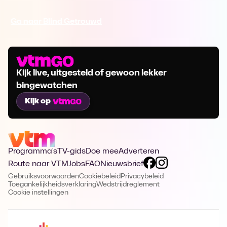
Ga naar Blind Getrouwd
Kijk live, uitgesteld of gewoon lekker
bingewatchen
Kijk op
Programma's
TV-gids
Doe mee
Adverteren
Route naar VTM
Jobs
FAQ
Nieuwsbrief
Gebruiksvoorwaarden
Cookiebeleid
Privacybeleid
Toegankelijkheidsverklaring
Wedstrijdreglement
Cookie instellingen