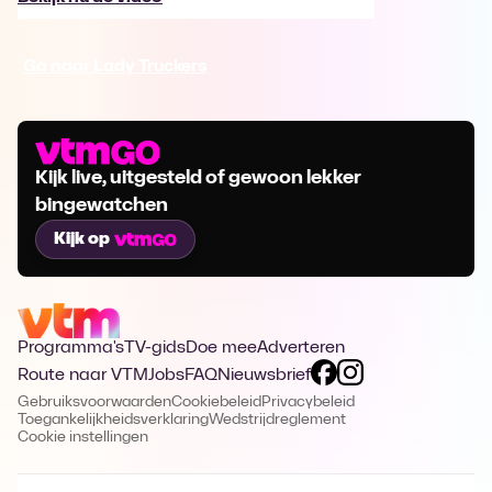
Ga naar Lady Truckers
Kijk live, uitgesteld of gewoon lekker
bingewatchen
Kijk op
Programma's
TV-gids
Doe mee
Adverteren
Route naar VTM
Jobs
FAQ
Nieuwsbrief
Gebruiksvoorwaarden
Cookiebeleid
Privacybeleid
Toegankelijkheidsverklaring
Wedstrijdreglement
Cookie instellingen