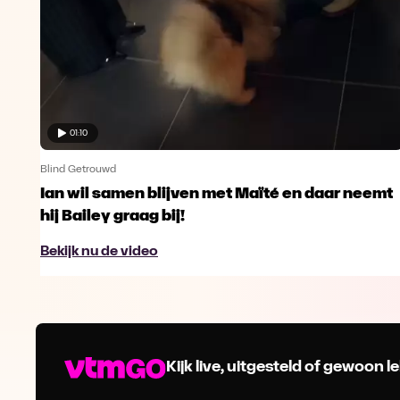
01:10
Blind Getrouwd
Ian wil samen blijven met Maïté en daar neemt
hij Bailey graag bij!
Bekijk nu de video
Kijk live, uitgesteld of gewoon