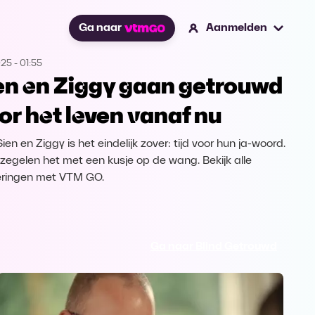
Ga naar
Aanmelden
025
-
01:55
en en Ziggy gaan getrouwd
or het leven vanaf nu
ien en Ziggy is het eindelijk zover: tijd voor hun ja-woord.
zegelen het met een kusje op de wang. Bekijk alle
eringen met VTM GO.
Ga naar Blind Getrouwd