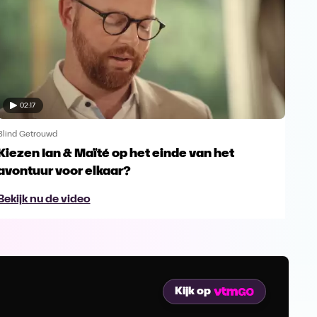
02:17
Blind Getrouwd
Blin
Kiezen Ian & Maïté op het einde van het
Ga 
avontuur voor elkaar?
en s
Bekijk nu de video
Bek
Kijk op