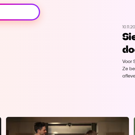
Oeps, browser niet ondersteund
10.11.2
Voor je onze programma's gaat ontdekken,
Si
best je browser updaten of hieronder één
van de ondersteunde browsers
do
downloaden.
Voor S
Google Chrome
Download
Ze be
aflev
Firefox
Download
Safari
Download
Microsoft Edge
Download
Opera
Download