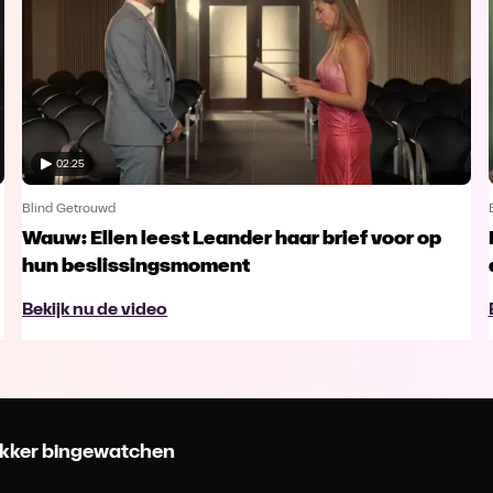
02:25
Blind Getrouwd
Wauw: Ellen leest Leander haar brief voor op
hun beslissingsmoment
Bekijk nu de video
 lekker bingewatchen