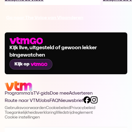
Ga naar The Voice van Vlaanderen
Kijk live, uitgesteld of gewoon lekker
bingewatchen
Kijk op
Programma's
TV-gids
Doe mee
Adverteren
Route naar VTM
Jobs
FAQ
Nieuwsbrief
Gebruiksvoorwaarden
Cookiebeleid
Privacybeleid
Toegankelijkheidsverklaring
Wedstrijdreglement
Cookie instellingen