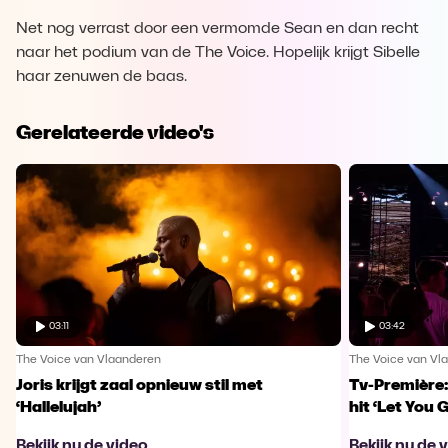
Net nog verrast door een vermomde Sean en dan recht
naar het podium van de The Voice. Hopelijk krijgt Sibelle
haar zenuwen de baas.
Gerelateerde video's
03:11
03:42
The Voice van Vlaanderen
The Voice van Vl
Joris krijgt zaal opnieuw stil met
Tv-Première:
‘Hallelujah’
hit ‘Let You 
Bekijk nu de video
Bekijk nu de 